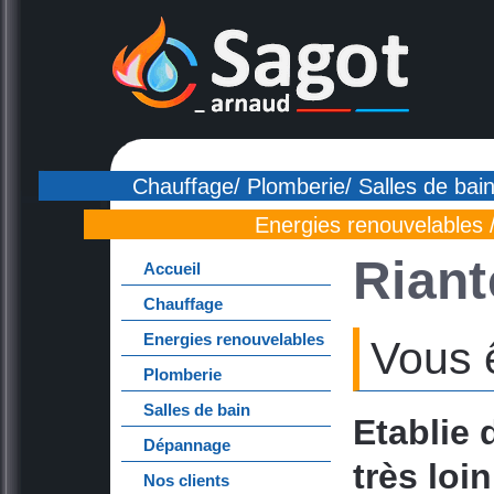
Chauffage/ Plomberie/ Salles de bain
Energies renouvelables 
Riant
Accueil
Chauffage
Energies renouvelables
Vous 
Plomberie
Salles de bain
Etablie 
Dépannage
très loi
Nos clients