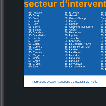
secteur d'interven
56- Arradon
56- Erdeven
56- 
56- Auray
56- Gestel
56- 
56- Baden
56- Grand-Champ
Cha
56- Baud
56- Guern
56- 
56- Belz
56- Guégon
56- 
56- Berné
56- Guémené-sur-Scorff
56- 
56- Bignan
56- Guénin
56- 
56- Brandivy
56- Hennebont
56- 
56- Brandérion
56- Inguiniel
56- 
56- Brech
56- Josselin
56- 
56- Bubry
56- Kervignac
56- 
56- Calan
56- La Chapelle-Neuve
56- 
56- Camors
56- La Trinité-sur-Mer
56-
56- Carnac
56- Landaul
56- 
56- Caudan
56- Landévant
56- 
56- Cléguérec
56- Lanester
56- 
56- Colpo
56- Languidic
56- 
56- Crach
56- Lanouée
56- 
56- Crédin
56- Lanvaudan
56- 
56- Elven
56- Larmor-Plage
56- 
56- 
Informations Légales
|
Conditions d'Utilisation
|
Vie Privée