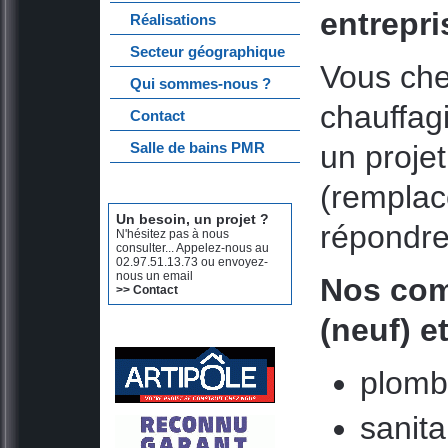
entrepri
Réalisations
Secteur géographique
Vous che
Qui sommes-nous ?
chauffag
Contact
un proje
Salle de bains PMR
(rempla
Un besoin, un projet ?
répondre
N'hésitez pas à nous
consulter... Appelez-nous au
02.97.51.13.73 ou envoyez-
nous un email
Nos com
>> Contact
(neuf) e
plomb
sanita