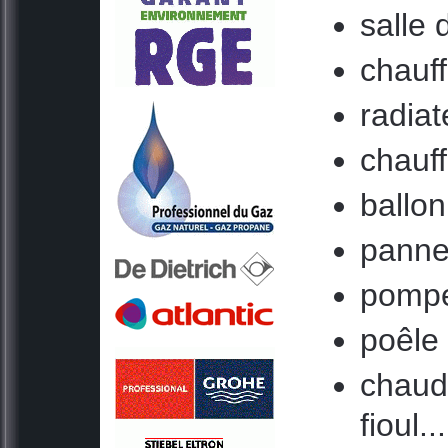
salle 
chauf
radiat
chauf
ballo
panne
pompe
poêle 
chaudi
fioul...