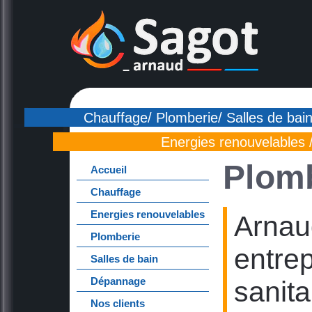
Chauffage/ Plomberie/ Salles de bain
Energies renouvelables 
Plom
Accueil
Chauffage
Energies renouvelables
Arnau
Plomberie
entre
Salles de bain
Dépannage
sanita
Nos clients