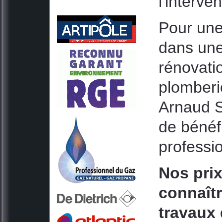
l'interve
Pour une
dans une
rénovatio
plomberie
Arnaud S
de bénéfi
professi
Nos prix
connaîtr
travaux 