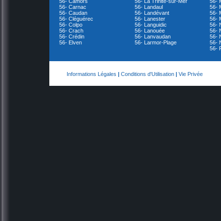
56- Camors
56- La Trinité-sur-Mer
56-
56- Carnac
56- Landaul
56- 
56- Caudan
56- Landévant
56- 
56- Cléguérec
56- Lanester
56- 
56- Colpo
56- Languidic
56- 
56- Crach
56- Lanouée
56- 
56- Crédin
56- Lanvaudan
56- 
56- Elven
56- Larmor-Plage
56- 
56- 
Informations Légales
|
Conditions d'Utilisation
|
Vie Privée