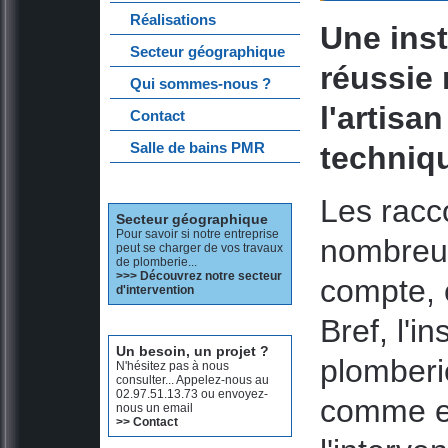
Réalisations
Une inst
Secteur géographique
réussie 
Qui sommes-nous ?
l'artisa
Contact
Salle de bains PMR
techniqu
Les racc
Secteur géographique
Pour savoir si notre entreprise
nombreux
peut se charger de vos travaux
de plomberie...
>>> Découvrez notre secteur
compte, 
d'intervention
Bref, l'i
Un besoin, un projet ?
plomberie
N'hésitez pas à nous
consulter... Appelez-nous au
02.97.51.13.73 ou envoyez-
comme en
nous un email
>> Contact