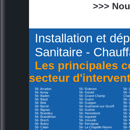
>>> Nou
Installation et d
Sanitaire - Chauf
Les principales 
secteur d'interven
56- Arradon
56- Erdeven
56- 
56- Auray
56- Gestel
56- 
56- Baden
56- Grand-Champ
Cha
56- Baud
56- Guern
56- 
56- Belz
56- Guégon
56- 
56- Berné
56- Guémené-sur-Scorff
56- 
56- Bignan
56- Guénin
56- 
56- Brandivy
56- Hennebont
56- 
56- Brandérion
56- Inguiniel
56- 
56- Brech
56- Josselin
56- 
56- Bubry
56- Kervignac
56- 
56- Calan
56- La Chapelle-Neuve
56- 